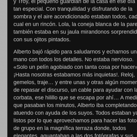
y Troy, el pequeño guardián de la casa en ese día
tan especial. Con tranquilidad y disfrutando de la
sombra y el aire acondicionado estaban todos, ca
cual en un rincón. Lola, la coneja blanca de la pare
también estaba en su jaula mirandonos sorprendi
con sus ojitos pintados.
Alberto bajó rápido para saludarnos y echarnos u
mano con todos los detalles. No estaba nervioso.
«Solo un pelín agobiado con tanta cosa por hacer»
¡Hasta nosotras estabamos más inquietas!. Reloj,
gemelos, traje… y entre unas y otras algún mome
de repasar el discurso, un cable para ayudar con l
corbata, ese hilillo que se escapa por ahí… A med
que pasaban los minutos, Alberto iba completando
atuendo con ayuda de los suyos. Todos estaban y
listos por lo que aprovechamos para hacer las fot
de grupo en la magnífica terraza donde, todos
elegantes, aguantaban a las dos fotógrafas y sus