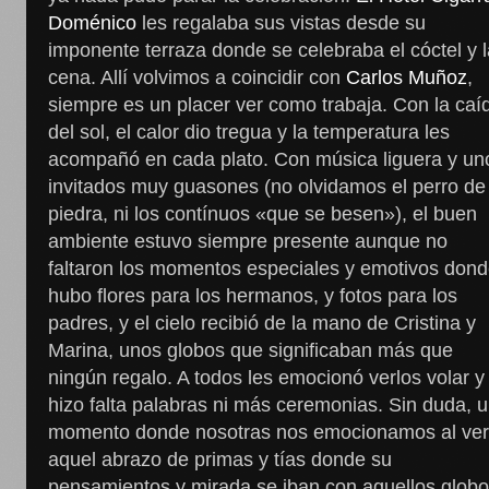
Doménico
les regalaba sus vistas desde su
imponente terraza donde se celebraba el cóctel y 
cena. Allí volvimos a coincidir con
Carlos Muñoz
,
siempre es un placer ver como trabaja. Con la caí
del sol, el calor dio tregua y la temperatura les
acompañó en cada plato. Con música liguera y un
invitados muy guasones (no olvidamos el perro de
piedra, ni los contínuos «que se besen»), el buen
ambiente estuvo siempre presente aunque no
faltaron los momentos especiales y emotivos don
hubo flores para los hermanos, y fotos para los
padres, y el cielo recibió de la mano de Cristina y
Marina, unos globos que significaban más que
ningún regalo. A todos les emocionó verlos volar y
hizo falta palabras ni más ceremonias. Sin duda, 
momento donde nosotras nos emocionamos al ve
aquel abrazo de primas y tías donde su
pensamientos y mirada se iban con aquellos globo