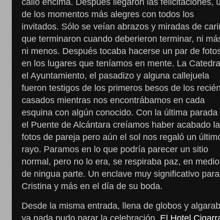
calló encima. Después llegaron las felicitaciones, 
de los momentos más alegres con todos los
invitados. Sólo se veían abrazos y miradas de car
que terminaron cuando deberieron terminar, ni má
ni menos. Después tocaba hacerse un par de foto
en los lugares que teníamos en mente. La Catedra
el Ayuntamiento, el pasadizo y alguna callejuela
fueron testigos de los primeros besos de los recié
casados mientras nos encontrábamos en cada
esquina con algún conocido. Con la última parada
el Puente de Alcántara creíamos haber acabado l
fotos de pareja pero aún el sol nos regaló un últim
rayo. Paramos en lo que podría parecer un sitio
normal, pero no lo era, se respiraba paz, en medio
de ningua parte. Un enclave muy significativo para
Cristina y más en el día de su boda.
Desde la misma entrada, llena de globos y algarab
ya nada pudo parar la celebración.
El Hotel Cigarr