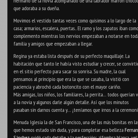
hermano de la novia acompañado de una labrador marrón choco
que adoraba a su dueña.
Movimos el vestido tantas veces como quisimos a lo largo de la
casa; armarios, escalera, puertas.. El ramo y los zapatos iban com
complemento mientras los nervios empezaban a notarse en tod
familia y amigos que empezaban a llegar.
Regina ya estaba lista después de su perfecto maquillaje. La
habitación que tanto le había visto estudiar y crecer, se convirti
en el sitio perfecto para sacar su sonrisa. Su madre, la cual
pensamos al principio que era la que se casaba, la vistió con
paciencia y abrochó cada botoncito con el mayor cariño.
Más amigas, los niños, los familiares, la perrita… todos querían 
a la novia y algunos darle algún detalle. Así que los minutos
pasaban sin darnos cuenta y… ¡teníamos que irnos a la ceremoni
Menuda Iglesia la de San Francisco, una de las más bonitas en la
que hemos estado sin duda, y para completar esa belleza
Ferna
Sánchez
cuidó cada detalle a la perfección; alfombra blanca, vel