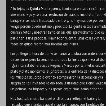
A lo lejos,
La Quinta Monteguerra
, iluminada en cada rincón, con
aire manchego y con una resolución de trabajo impoluto. Todo e
banquete se había trasladado dentro y, no hay mal que por bien
venga porque quedó íntimo y precioso. La gente estaba animada
querían fotos y nosotras también así que aprovechamos que el
patio tenía una preciosa iluminación y, entre unas cosas y otras, 
fotos en grupo fueron más bonitas que nunca.
Luego llegó la hora de ponerse manos a la obra con ordenadore
discos duros pero la cena nos dio toda la fuerza que necesitába
¡Qué rica estaba! Gracias a Regina y Marcos por la invitación. Ent
plato y plato montamos el
photocall
a la entrada de la discoteca
los muebles del propio evento acompañaron la decoración y la
alegría de los invitados le dio toda la utilidad que tiene. Volaba
las pelucas, los bigotes y los gorros entre risas, como debe ser.
Nos tocó subirnos a banquetas altas para reflejar el baile y la
felicidad que inundaba aquel sitio tan mágico, con farolillos de