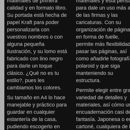
materiales de primera
materiales y está pens
calidad y en formato libro.
para dale un uso más a
Su portada está hecha de
de las firmas y las
papel Kraft para poder
caricaturas. Con su
personalizarla con
organización de págin
vuestros nombres o con
en forma de fuelle,
alguna pequeña
permite más flexibilidad
ilustración, y su lomo está
pasar las páginas, así
fabricado con lino negro
como añadirle fotograf
para darle un toque
polaroid y que siga
clásico. ¿Qué no es tu
manteniendo su
estilo?, pues les
estructura.
cambiamos los colores.
Permite elegir entre gr
Su tamaño en A4 lo hace
variedad de detalles y
manejable y práctico para
materiales, así cómo u
guardar en cualquier
encuadernación casi d
estantería de la casa,
fantasía. Japonesa o e
pudiendo escogerlo en
cartoné, cualquiera de 