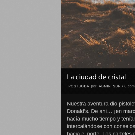
por
com
POSTBODA
ADMIN_SDR
/
0
Nuestra aventura dio pistol
Donald’s. De ahí… ¡en marc
hacía mucho tiempo y tenía
intercalándose con consejos
hacia el norte. Los carteles