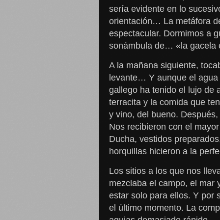
sería evidente en lo sucesi
orientación… La metáfora de 
espectacular. Dormimos a gu
sonámbula de… «la gacela c
A la mañana siguiente, tocab
levante… Y aunque el agua e
gallego ha tenido el lujo de
terracita y la comida que t
y vino, del bueno. Después,
Nos recibieron con el mayor
Ducha, vestidos preparados,
horquillas hicieron a la perf
Los sitios a los que nos lle
mezclaba el campo, el mar y 
estar solo para ellos. Y por
el último momento. La compli
agujas demasiado rápido.