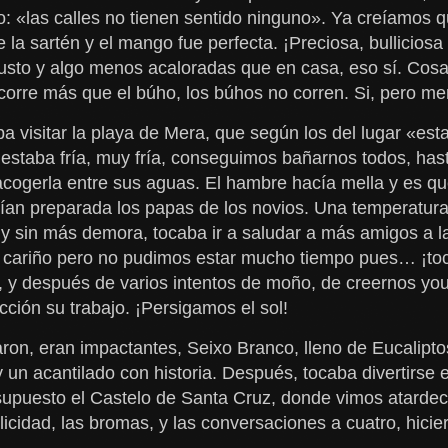
vo: «las calles no tienen sentido ninguno». Ya creíamos 
la sartén y el mango fue perfecta. ¡Preciosa, bulliciosa
sto y algo menos acaloradas que en casa, eso sí. Cosa 
orre más que el búho, los búhos no corren. Si, pero 
a visitar la playa de Mera, que según los del lugar «es
staba fría, muy fría, conseguimos bañarnos todos, hast
 acogerla entre sus aguas. El hambre hacía mella y es qu
enían preparada los papas de los novios. Una temperatura
 y sin más demora, tocaba ir a saludar a más amigos a 
 cariño pero no pudimos estar mucho tiempo pues… ¡toc
 y después de varios intentos de moño, de creernos youtu
ección su trabajo. ¡Persigamos el sol!
varon, eran impactantes, Seixo Branco, lleno de Eucalipt
un acantilado con historia. Después, tocaba divertirse e
 supuesto el Castelo de Santa Cruz, donde vimos atardece
cidad, las bromas, y las conversaciones a cuatro, hicie