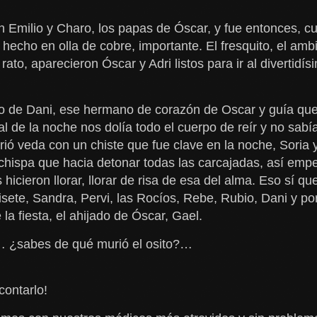
Emilio y Charo, los papas de Óscar, y fue entonces, cu
hecho en olla de cobre, importante. El fresquito, el am
rato, aparecieron Óscar y Adri listos para ir al diverti
to de Dani, ese hermano de corazón de Oscar y guía qu
l de la noche nos dolía todo el cuerpo de reír y no sab
ió veda con un chiste que fue clave en la noche, Soria 
 chispa que hacia detonar todas las carcajadas, así emp
hicieron llorar, llorar de risa de esa del alma. Eso sí
isete, Sandra, Pervi, las Rocíos, Rebe, Rubio, Dani y po
 la fiesta, el ahijado de Óscar, Gael.
a… ¿sabes de qué murió el osito?…
ontarlo!