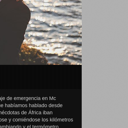
taje de emergencia en Mc
que habíamos hablado desde
écdotas de África iban
ose y comiéndose los kilómetros
 cambiando y el termómetro