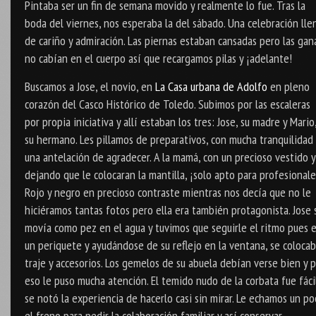
Pintaba ser un fin de semana movido y realmente lo fue. Tras la
boda del viernes, nos esperaba la del sábado. Una celebración lle
de cariño y admiración. Las piernas estaban cansadas pero las gan
no cabían en el cuerpo así que recargamos pilas y ¡adelante!
Buscamos a Jose, el novio, en
La Casa urbana de Adolfo
en pleno
corazón del Casco Histórico de Toledo. Subimos por las escaleras
por propia iniciativa y allí estaban los tres: Jose, su madre y Mario
su hermano. Les pillamos de preparativos, con mucha tranquilidad 
una antelación de agradecer. A la mamá, con un precioso vestido y
dejando que le colocaran la mantilla, ¡solo apto para profesionale
Rojo y negro en precioso contraste mientras nos decía que no le
hiciéramos tantas fotos pero ella era también protagonista. Jose 
movía como pez en el agua y tuvimos que seguirle el ritmo pues 
un periquete y ayudándose de su reflejo en la ventana, se coloca
traje y accesorios. Los gemelos de su abuela debían verse bien y 
eso le puso mucha atención. El temido nudo de la corbata fue fáci
se notó la experiencia de hacerlo casi sin mirar. Le echamos un po
el freno para pedir la colaboración familiar y así conservar