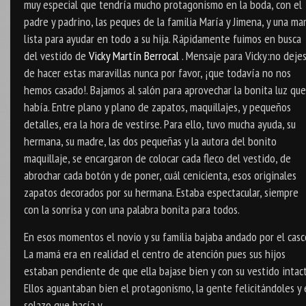
muy especial que tendría mucho protagonismo en la boda, con el
padre y padrino, las peques de la familia María y Jimena, y una m
lista para ayudar en todo a su hija. Rápidamente fuimos en busca
del vestido de
Vicky Martín Berrocal
. Mensaje para Vicky:no deje
de hacer estas maravillas nunca por favor, ¡que todavía no nos
hemos casado!. Bajamos al salón para aprovechar la bonita luz que
había. Entre plano y plano de zapatos, maquillajes, y pequeños
detalles, era la hora de vestirse. Para ello, tuvo mucha ayuda, su
hermana, su madre, las dos pequeñas y la autora del bonito
maquillaje, se encargaron de colocar cada fleco del vestido, de
abrochar cada botón y de poner, cuál cenicienta, esos originales
zapatos decorados por su hermana. Estaba espectacular, siempre
con la sonrisa y con una palabra bonita para todos.
En esos momentos el novio y su familia bajaba andado por el casc
La mamá era en realidad el centro de atención pues sus hijos
estaban pendiente de que ella bajase bien y con su vestido intact
Ellos aguantaban bien el protagonismo, la gente felicitándoles y 
solazo que hacía y