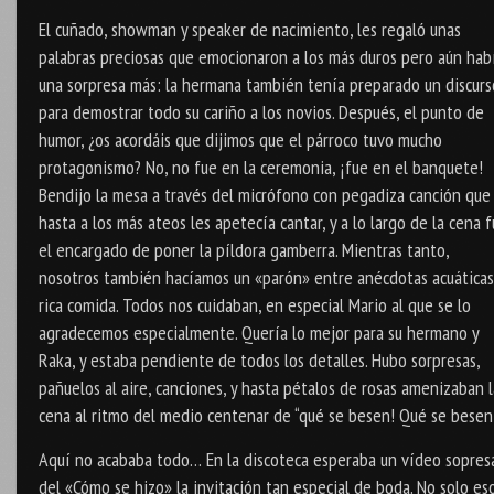
El cuñado, showman y speaker de nacimiento, les regaló unas
palabras preciosas que emocionaron a los más duros pero aún hab
una sorpresa más: la hermana también tenía preparado un discurs
para demostrar todo su cariño a los novios. Después, el punto de
humor, ¿os acordáis que dijimos que el párroco tuvo mucho
protagonismo? No, no fue en la ceremonia, ¡fue en el banquete!
Bendijo la mesa a través del micrófono con pegadiza canción que
hasta a los más ateos les apetecía cantar, y a lo largo de la cena 
el encargado de poner la píldora gamberra. Mientras tanto,
nosotros también hacíamos un «parón» entre anécdotas acuáticas
rica comida. Todos nos cuidaban, en especial Mario al que se lo
agradecemos especialmente. Quería lo mejor para su hermano y
Raka, y estaba pendiente de todos los detalles. Hubo sorpresas,
pañuelos al aire, canciones, y hasta pétalos de rosas amenizaban l
cena al ritmo del medio centenar de “qué se besen! Qué se besen!
Aquí no acababa todo… En la discoteca esperaba un vídeo sopres
del «Cómo se hizo» la invitación tan especial de boda. No solo eso