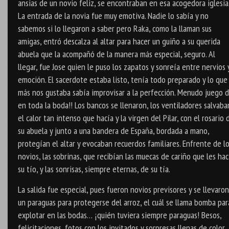
ansias de un novio feliz, se encontraban en esa acogedora iglesia
La entrada de la novia fue muy emotiva. Nadie lo sabía y no
sabemos si lo llegaron a saber pero Raka, como la llaman sus
amigas, entró descalza al altar para hacer un guiño a su querida
abuela que la acompañó de la manera más especial, seguro. Al
llegar, fue Jose quien le puso los zapatos y sonreía entre nervios 
emoción. El sacerdote estaba listo, tenía todo preparado y lo que
más nos gustaba sabía improvisar a la perfección. Menudo juego d
en toda la boda!! Los bancos se llenaron, los ventiladores salvaba
el calor tan intenso que hacía y la virgen del Pilar, con el rosario 
su abuela y junto a una bandera de España, bordada a mano,
protegían el altar y evocaban recuerdos familiares. Enfrente de l
novios, las sobrinas, que recibían las muecas de cariño que les hac
su tío, y las sonrisas, siempre eternas, de su tía.
La salida fue especial, pues fueron novios previsores y se llevaron
un paraguas para protegerse del arroz, el cuál se llama bomba par
explotar en las bodas… ¡quién tuviera siempre paraguas! Besos,
felicitaciones, fotos con los invitados y sorpresas llenas de color.