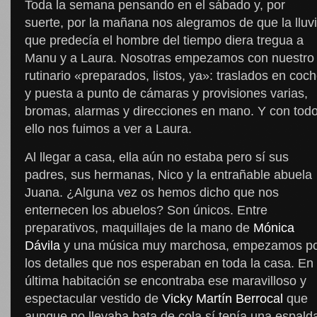
Toda la semana pensando en el sábado y, por
suerte, por la mañana nos alegramos de que la lluv
que predecía el hombre del tiempo diera tregua a
Manu y a Laura. Nosotras empezamos con nuestro
rutinario «preparados, listos, ya»: traslados en coc
y puesta a punto de cámaras y provisiones varias,
bromas, alarmas y direcciones en mano. Y con tod
ello nos fuimos a ver a Laura.
Al llegar a casa, ella aún no estaba pero sí sus
padres, sus hermanas, Nico y la entrañable abuela
Juana. ¿Alguna vez os hemos dicho que nos
enternecen los abuelos? Son únicos. Entre
preparativos, maquillajes de la mano de
Mónica
Dávila
y una música muy marchosa, empezamos p
los detalles que nos esperaban en toda la casa. En 
última habitación se encontraba ese maravilloso y
espectacular vestido de
Vicky Martín Berrocal
que
aunque no llevaba bata de cola sí tenía una espald