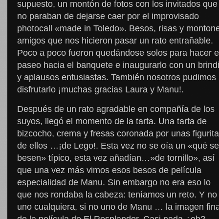
supuesto, un montón de fotos con los invitados que
no paraban de dejarse caer por el improvisado
photocall «made in Toledo». Besos, risas y monton
amigos que nos hicieron pasar un rato entrañable.
Poco a poco fueron quedándose solos para hacer e
paseo hacia el banquete e inaugurarlo con un brind
y aplausos entusiastas. También nosotros pudimos
disfrutarlo ¡muchas gracias Laura y Manu!.
Después de un rato agradable en compañía de los
suyos, llegó el momento de la tarta. Una tarta de
bizcocho, crema y fresas coronada por unas figurit
de ellos …¡de Lego!. Esta vez no se oía un «qué se
besen» típico, esta vez añadían…»de tornillo», así
que una vez más vimos esos besos de película
especialidad de Manu. Sin embargo no era eso lo
que nos rondaba la cabeza: teníamos un reto. Y no
uno cualquiera, si no uno de Manu … la imagen fina