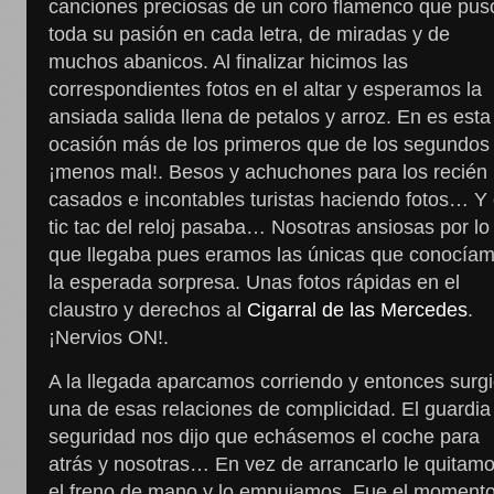
canciones preciosas de un coro flamenco que pus
toda su pasión en cada letra, de miradas y de
muchos abanicos. Al finalizar hicimos las
correspondientes fotos en el altar y esperamos la
ansiada salida llena de petalos y arroz. En es esta
ocasión más de los primeros que de los segundos
¡menos mal!. Besos y achuchones para los recién
casados e incontables turistas haciendo fotos… Y 
tic tac del reloj pasaba… Nosotras ansiosas por lo
que llegaba pues eramos las únicas que conocía
la esperada sorpresa. Unas fotos rápidas en el
claustro y derechos al
Cigarral de las Mercedes
.
¡Nervios ON!.
A la llegada aparcamos corriendo y entonces surg
una de esas relaciones de complicidad. El guardia
seguridad nos dijo que echásemos el coche para
atrás y nosotras… En vez de arrancarlo le quitam
el freno de mano y lo empujamos. Fue el moment