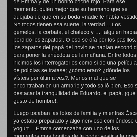
de Emma y de un bonito coche rojo. Para ese
momento, quién mejor que su hermano que se
quejaba de que en su boda «nadie le había vestid
No todos tienen esa suerte, la verdad… Los
gemelos, la corbata, el chaleco y … ¡alguien habí
perdido los zapatos!. O eso se oía por los pasillos, 
los zapatos del papá del novio se habían escondi
para poner la anécdota de la mañana. Entre todos
hicimos los interrogatorios como si de una película
de policías se tratase; ¿cómo eran? ¿dónde los
vísteis por última vez?. Menos mal que se
encontraban en un armario y todo salió bien. Eso s
destacar la tranquilidad de Eduardo, el papá, ¡qué
gusto de hombre!.
Luego tocaban las fotos de familia y mientras Ósc
ya estaba preparado y algo nervioso comiéndose 
yogurt… Emma comenzaba con uno de los
momentos mas bonitos de la boda: vestir a la novi