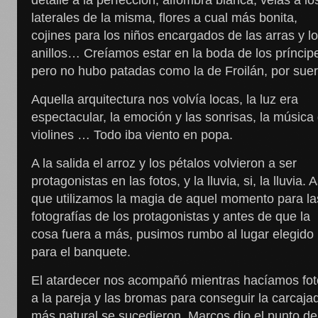
detalle a la perfección; alfombra blanca, velas a lo
laterales de la misma, flores a cual más bonita,
cojines para los niños encargados de las arras y l
anillos… Creíamos estar en la boda de los príncip
pero no hubo patadas como la de Froilán, por suer
Aquella arquitectura nos volvía locas, la luz era
espectacular, la emoción y las sonrisas, la música
violines … Todo iba viento en popa.
A la salida el arroz y los pétalos volvieron a ser
protagonistas en las fotos, y la lluvia, si, la lluvia. A
que utilizamos la magia de aquel momento para la
fotografías de los protagonistas y antes de que la
cosa fuera a más, pusimos rumbo al lugar elegido
para el banquete.
El atardecer nos acompañó mientras hacíamos fo
a la pareja y las bromas para conseguir la carcaja
más natural se sucedieron. Marcos dio el punto de